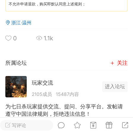
不允许申请退款，购买即默认同意上述规则；
英雄大人
Lv.8
浙江·温州
25-02-10 15:45
电脑端
其他&工具
禁止发布联机可用的作弊模组，
严查卖挂
0
1.1k
用单机辅助引流私下售卖服务器外挂！
机作弊模组的发布规范近期收到一些信息
些作弊模组在联机服务器使用,为了维护游
所属论坛
关注
色环境，中文网特此发布以下声明，规范
模组的发布行为：1. *...
玩家交流
进入论坛
武汉
2105成员
15487内容
72
2.2w
为七日杀玩家提供交流、提问、分享平台。发帖请
遵守中国法律规则，拒绝违法信息！
写评论
英雄大人
Lv.8
全部 0
只看作者
正序