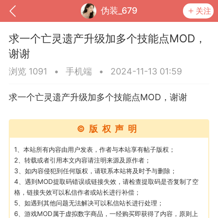
伪装_679
关注
求一个亡灵遗产升级加多个技能点MOD，
谢谢
浏览 1091
•
手机端
•
2024-11-13 01:59
求一个亡灵遗产升级加多个技能点MOD，谢谢
©版权声明
1、本站所有内容由用户发表，作者与本站享有帖子版权；
到
我的钱包
道具
排行榜
2、转载或者引用本文内容请注明来源及原作者；
3、如内容侵犯到任何版权，请联系本站将及时予与删除；
4、遇到MOD提取码错误或链接失效，请检查提取码是否复制了空
格，链接失效可以私信作者或站长进行补偿；
5、如遇到其他问题无法解决可以私信站长进行处理；
流
MOD下载
攻略教程
联机招募
6、游戏MOD属于虚拟数字商品，一经购买即获得了内容，原则上