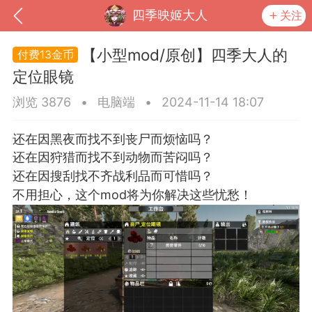
四季映姬大人
关注
【小型mod/原创】四季大人的
13金币
定位眼镜
浏览 3876
•
电脑端
•
2024-11-14 18:07
还在因黑夜而找不到丧尸而烦恼吗？
还在因狩猎而找不到动物而苦闷吗？
还在因搜刮找不齐战利品而可惜吗？
不用担心，这个mod将为你解决这些忧愁！
到
我的钱包
道具
排行榜
流
MOD下载
攻略教程
联机招募