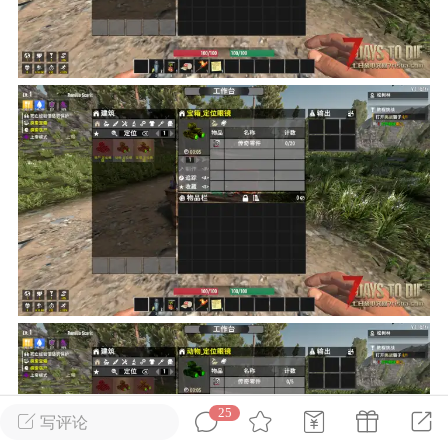
英雄大人
Lv.8
25-02-10 15:45
电脑端
其他&工具
禁止发布联机可用的作弊模组，
严查卖挂
用单机辅助引流私下售卖服务器外挂！
机作弊模组的发布规范近期收到一些信息
些作弊模组在联机服务器使用,为了维护游
色环境，中文网特此发布以下声明，规范
模组的发布行为：1. *...
武汉
72
2.23w
25
写评论
英雄大人
Lv.8