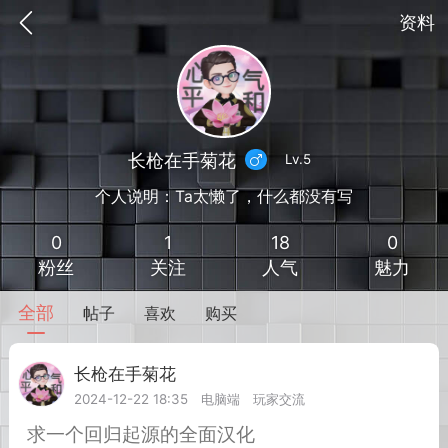
资料
长枪在手菊花
Lv.5
个人说明：Ta太懒了，什么都没有写
0
1
18
0
粉丝
关注
人气
魅力
全部
帖子
喜欢
购买
到
我的钱包
道具
排行榜
长枪在手菊花
Lv.5
2024-12-22 18:35
电脑端
玩家交流
流
MOD下载
攻略教程
联机招募
求一个回归起源的全面汉化