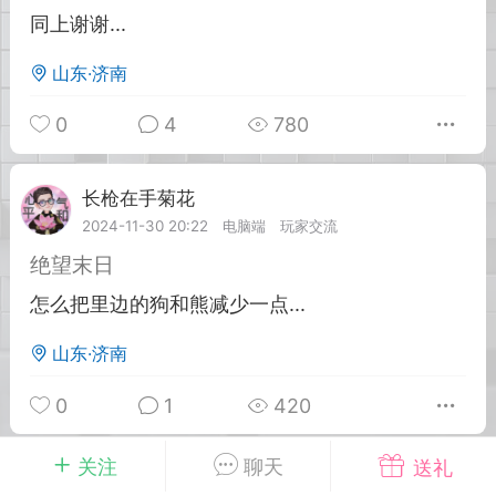
同上谢谢...
英雄大人
Lv.8
山东·济南
25-02-10 15:45
电脑端
其他&工具
0
4
780
禁止发布联机可用的作弊模组，
严查卖挂
用单机辅助引流私下售卖服务器外挂！
机作弊模组的发布规范近期收到一些信息
长枪在手菊花
Lv.5
些作弊模组在联机服务器使用,为了维护游
2024-11-30 20:22
电脑端
玩家交流
色环境，中文网特此发布以下声明，规范
绝望末日
模组的发布行为：1. *...
怎么把里边的狗和熊减少一点...
武汉
山东·济南
72
2.21w
0
1
420
关注
聊天
送礼
英雄大人
Lv.8
长枪在手菊花
Lv.5