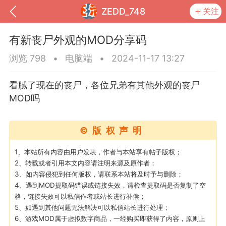
ZEDD_748
关注
有新丧尸外观的MOD分享码
浏览 798
•
电脑端
•
2024-11-17 13:27
看腻了现在的丧尸，各位兄弟有其他外观的丧尸
MOD吗
©版权声明
1、本站所有内容由用户发表，作者与本站享有帖子版权；
2、转载或者引用本文内容请注明来源及原作者；
到
我的钱包
道具
排行榜
3、如内容侵犯到任何版权，请联系本站将及时予与删除；
4、遇到MOD提取码错误或链接失效，请检查提取码是否复制了空
格，链接失效可以私信作者或站长进行补偿；
5、如遇到其他问题无法解决可以私信站长进行处理；
流
MOD下载
攻略教程
联机招募
6、游戏MOD属于虚拟数字商品，一经购买即获得了内容，原则上