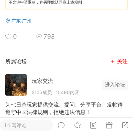
不允许申请退款，购买即默认同意上述规则；
英雄大人
Lv.8
广东·广州
25-02-10 15:45
电脑端
其他&工具
禁止发布联机可用的作弊模组，
严查卖挂
0
798
用单机辅助引流私下售卖服务器外挂！
机作弊模组的发布规范近期收到一些信息
些作弊模组在联机服务器使用,为了维护游
所属论坛
关注
色环境，中文网特此发布以下声明，规范
模组的发布行为：1. *...
玩家交流
进入论坛
武汉
2105成员
15490内容
72
2.21w
为七日杀玩家提供交流、提问、分享平台。发帖请
遵守中国法律规则，拒绝违法信息！
写评论
英雄大人
Lv.8
全部 0
只看作者
正序