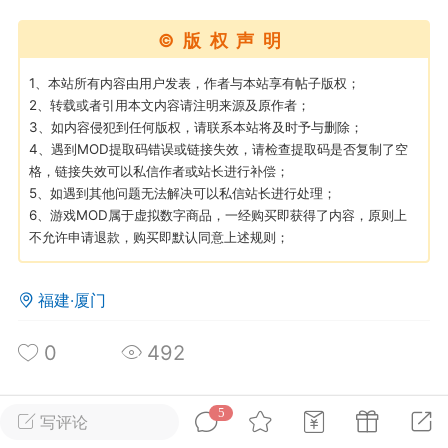
©版权声明
英雄大人
Lv.8
25-02-10 15:45
电脑端
其他&工具
1、本站所有内容由用户发表，作者与本站享有帖子版权；
2、转载或者引用本文内容请注明来源及原作者；
禁止发布联机可用的作弊模组，
严查卖挂
3、如内容侵犯到任何版权，请联系本站将及时予与删除；
用单机辅助引流私下售卖服务器外挂！
4、遇到MOD提取码错误或链接失效，请检查提取码是否复制了空
格，链接失效可以私信作者或站长进行补偿；
机作弊模组的发布规范近期收到一些信息
5、如遇到其他问题无法解决可以私信站长进行处理；
些作弊模组在联机服务器使用,为了维护游
6、游戏MOD属于虚拟数字商品，一经购买即获得了内容，原则上
色环境，中文网特此发布以下声明，规范
不允许申请退款，购买即默认同意上述规则；
模组的发布行为：1. *...
武汉
福建·厦门
72
2.2w
0
492
5
写评论
英雄大人
Lv.8
所属论坛
关注