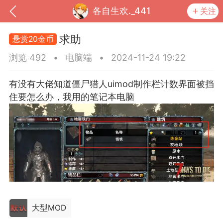
各自生欢._441
关注
求助
悬赏20金币
浏览 492
•
电脑端
•
2024-11-24 19:22
有没有大佬知道僵尸猎人uimod制作栏计数界面被挡
住要怎么办，我用的笔记本电脑
到
我的钱包
道具
排行榜
大型MOD
流
MOD下载
攻略教程
联机招募