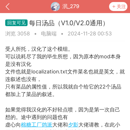
泯_279
关注
每日汤品（V1.0/V2.0通用）
浏览 3058
•
电脑端
•
2024-11-28 00:53
受人所托，汉化了这个模组。
可以说耗尽了我的毕生所想，因为原本的mod本身
是没有汉化
文件也就是localization.txt文件菜名也就是英文，就
连叙述也没有，
只有菜品的属性值，所以我就自个给它的22个汤品
都加上了菜品的叙述。
到
我的钱包
道具
排行榜
如果觉得我汉化的不好轻点喷，因为是第一次自己
想的。途中遇到的问题也有
流
MOD下载
攻略教程
联机招募
虚心向
棉糖工厂鸽派
大佬和
夕影
大佬请教，在此小