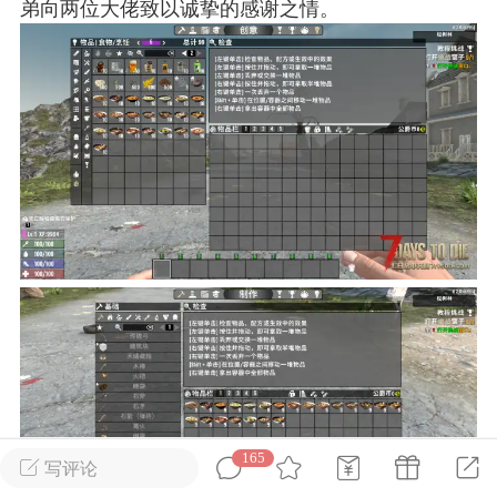
弟向两位大佬致以诚挚的感谢之情。
英雄大人
Lv.8
25-02-10 15:45
电脑端
其他&工具
禁止发布联机可用的作弊模组，
严查卖挂
用单机辅助引流私下售卖服务器外挂！
机作弊模组的发布规范近期收到一些信息
些作弊模组在联机服务器使用,为了维护游
色环境，中文网特此发布以下声明，规范
模组的发布行为：1. *...
武汉
72
2.22w
165
写评论
英雄大人
Lv.8