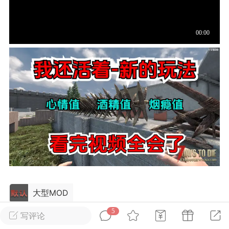
英雄大人
Lv.8
25-02-10 15:45
电脑端
其他&工具
禁止发布联机可用的作弊模组，
严查卖挂
用单机辅助引流私下售卖服务器外挂！
机作弊模组的发布规范近期收到一些信息
些作弊模组在联机服务器使用,为了维护游
色环境，中文网特此发布以下声明，规范
模组的发布行为：1. *...
武汉
72
2.21w
大型MOD
5
写评论
英雄大人
Lv.8