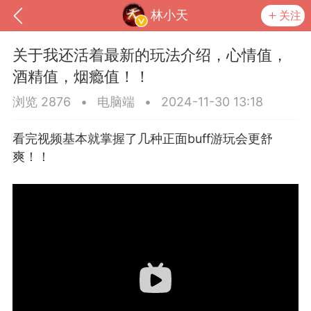
林小天
关注
关于我还活着最新的玩法介绍，心情值，
酒精值，烟瘾值！！
浏览 2876
•
电脑端
•
2024-11-30 13:18
看完视频基本就掌握了几种正面buff游玩会更舒
爽！！
到
我的钱包
道具
排行榜
流
MOD下载
攻略教程
联机招募