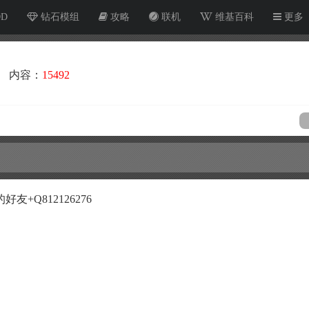
OD
钻石模组
攻略
联机
维基百科
更多
内容：
15492
+Q812126276