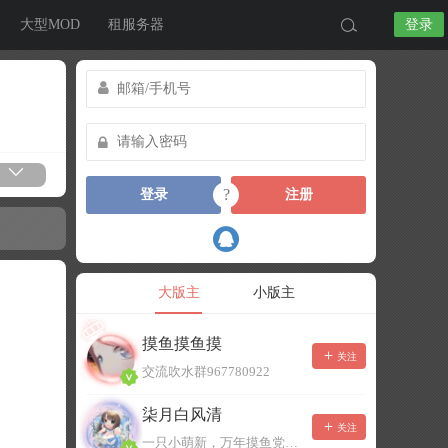
大型MOD
租服务器
登录
?
登录
注册
大版主
小版主
摸鱼摸鱼摸
关注
交流吹水群967780922
柒月白风清
关注
一只小萌新，万年摸鱼党！已经脱坑了。。。