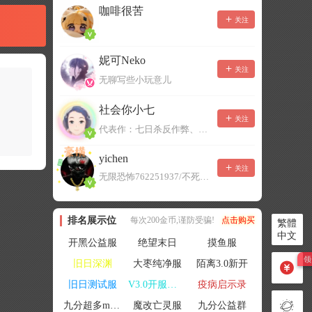
咖啡很苦
关注
妮可Neko
关注
无聊写些小玩意儿
社会你小七
关注
代表作：七日杀反作弊、七日杀云黑、七日杀BOT、七日杀云商城
yichen
关注
无限恐怖762251937/不死者末日1080207504
排名展示位
每次200金币,谨防受骗!
点击购买
繁體
中文
开黑公益服
绝望末日
摸鱼服
旧日深渊
大枣纯净服
陌离3.0新开
旧日测试服
V3.0开服联机
疫病启示录
九分超多mod群
魔改亡灵服
九分公益群