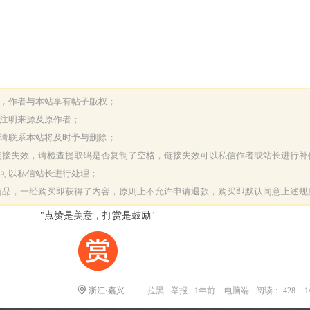
表，作者与本站享有帖子版权；
请注明来源及原作者；
，请联系本站将及时予与删除；
或链接失效，请检查提取码是否复制了空格，链接失效可以私信作者或站长进行补
决可以私信站长进行处理；
字商品，一经购买即获得了内容，原则上不允许申请退款，购买即默认同意上述规
"点赞是美意，打赏是鼓励"
浙江·嘉兴
拉黑
举报
1年前
电脑端
阅读： 428