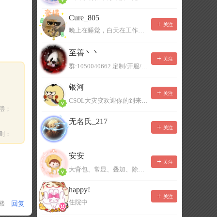
Cure_805
关注
晚上在睡觉，白天在工作，不一定能及时回复，有事可以留言！
至善丶丶
关注
群:1050040662 定制/开服/地图制作/价格公道
银河
关注
CSOL大灾变欢迎你的到来。QQ群：967780922
偿；
无名氏_217
关注
则；
安安
关注
大背包、常显、叠加、除草树，唯一作者QQ383125283
happy!
关注
住院中
回复
1楼