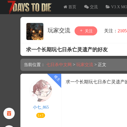
首页
交流
V3.X M
玩家交流
关注：
2105
关注
求一个长期玩七日杀亡灵遗产的好友
当前位置：
七日杀中文网
>
玩家交流
>
正文
求一个长期玩七日杀亡灵遗产的好友
小七_865
Lv.1