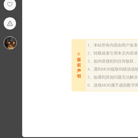
1、本站所有内容由用户发
2、转载或者引用本文内容
©
版
3、如内容侵犯到任何版权
权
4、遇到MOD提取码错误
声
明
5、如遇到其他问题无法解
6、游戏MOD属于虚拟数