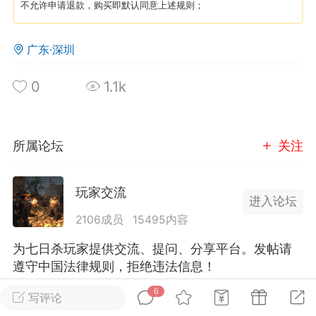
不允许申请退款，购买即默认同意上述规则；
英雄大人
Lv.8
广东·深圳
25-02-10 15:45
电脑端
其他&工具
禁止发布联机可用的作弊模组，
严查卖挂
0
1.1k
用单机辅助引流私下售卖服务器外挂！
机作弊模组的发布规范近期收到一些信息
些作弊模组在联机服务器使用,为了维护游
所属论坛
关注
色环境，中文网特此发布以下声明，规范
模组的发布行为：1. *...
玩家交流
进入论坛
武汉
2106成员
15495内容
72
2.23w
为七日杀玩家提供交流、提问、分享平台。发帖请
遵守中国法律规则，拒绝违法信息！
6
写评论
英雄大人
Lv.8
全部 6
只看作者
正序