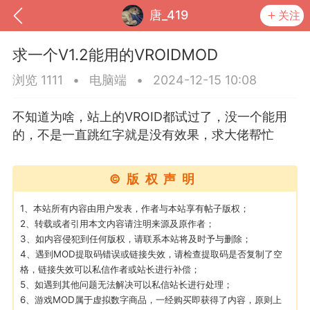
唐_419
关注
求一个V1.2能用的VROIDMOD
浏览 1111
•
电脑端
•
2024-12-15 10:08
不知道为啥，站上的VROID都试过了，没一个能用
的，不是一直跳红字就是没有效果，求大佬帮忙
©版权声明
1、本站所有内容由用户发表，作者与本站享有帖子版权；
2、转载或者引用本文内容请注明来源及原作者；
到
我的钱包
道具
排行榜
3、如内容侵犯到任何版权，请联系本站将及时予与删除；
4、遇到MOD提取码错误或链接失效，请检查提取码是否复制了空
格，链接失效可以私信作者或站长进行补偿；
5、如遇到其他问题无法解决可以私信站长进行处理；
流
MOD下载
攻略教程
联机招募
6、游戏MOD属于虚拟数字商品，一经购买即获得了内容，原则上