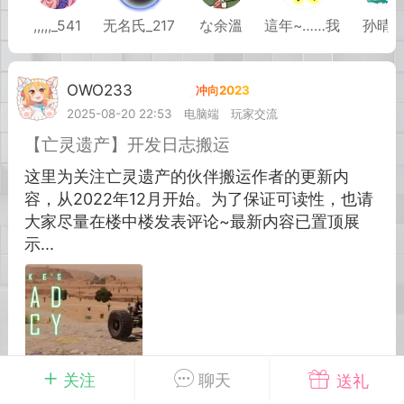
,,,,,_541
无名氏_217
な余溫
這年~……我
孙晴
英雄大人
Lv.8
25-02-10 15:45
电脑端
其他&工具
OWO233
Lv.7
禁止发布联机可用的作弊模组，
严查卖挂
2025-08-20 22:53
电脑端
玩家交流
用单机辅助引流私下售卖服务器外挂！
【亡灵遗产】开发日志搬运
机作弊模组的发布规范近期收到一些信息
这里为关注亡灵遗产的伙伴搬运作者的更新内
些作弊模组在联机服务器使用,为了维护游
容，从2022年12月开始。为了保证可读性，也请
色环境，中文网特此发布以下声明，规范
大家尽量在楼中楼发表评论~最新内容已置顶展
模组的发布行为：1. *...
示...
武汉
72
2.2w
关注
聊天
送礼
英雄大人
Lv.8
韩国
#
亡灵遗产
#
大型MOD