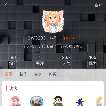
资料
OWO233
Lv.7
个人说明：Ta太懒了，什么都没有写
86
1
2.6k
165
粉丝
关注
人气
魅力
全部
帖子
喜欢
购买
到
我的钱包
道具
排行榜
访客
流
MOD下载
攻略教程
联机招募