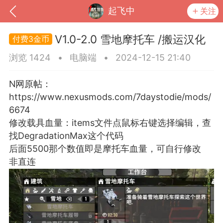
起飞中
关注
V1.0-2.0 雪地摩托车 /搬运汉化
3金币
浏览 1424
•
电脑端
•
2024-12-15 21:40
N网原帖：
https://www.nexusmods.com/7daystodie/mods/
6674
修改载具血量：items文件点鼠标右键选择编辑，查
找DegradationMax这个代码
后面5500那个数值即是摩托车血量，可自行修改
非直连
到
我的钱包
道具
排行榜
流
MOD下载
攻略教程
联机招募