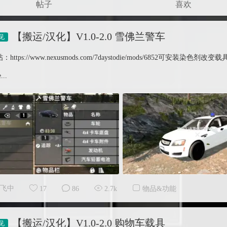
帖子
喜欢
【搬运/汉化】V1.0-2.0 雪佛兰警车
：https://www.nexusmods.com/7daystodie/mods/6852可
...
飞中
17
86
2.7k
物品&功能
【搬运/汉化】V1.0-2.0 购物车载具