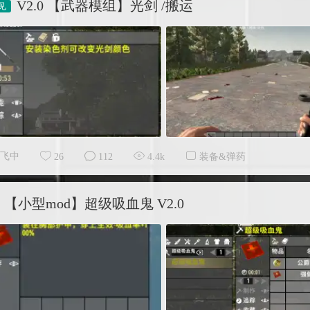
V2.0 【武器模组】光剑 /搬运
飞中
26
112
4.4k
装备&弹药
【小型mod】超级吸血鬼 V2.0