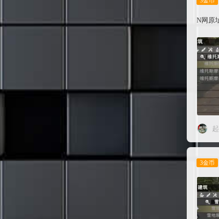
3金币
N网原址：h
起
3金币