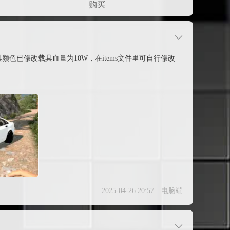
购买
安装染色剂改变载具颜色已修改载具血量为10W，在items文件里可自行修改
2025-04-26 20:57
电脑端