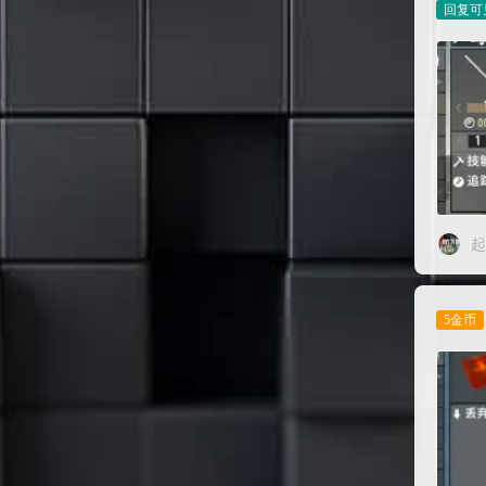
起
5金币