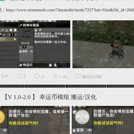
ttps://www.nexusmods.com/7daystodie/mods/7337?tab=files&fi
飞中
5
21
1.4k
物品&功能
【V 1.0-2.0 】 幸运币模组 搬运/汉化