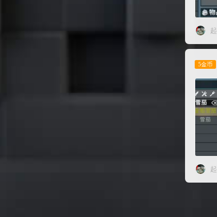
起
5金币
起