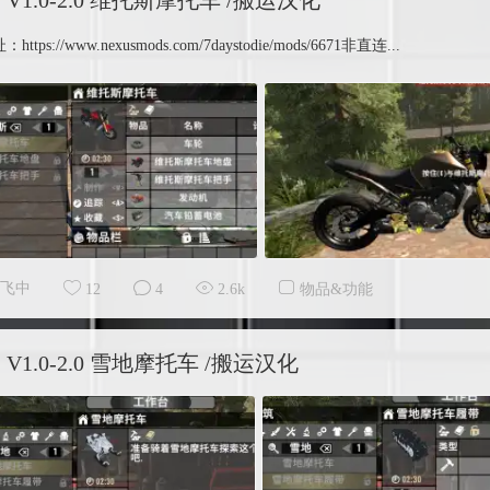
V1.0-2.0 维托斯摩托车 /搬运汉化
ttps://www.nexusmods.com/7daystodie/mods/6671非直连...
飞中
12
4
2.6k
物品&功能
V1.0-2.0 雪地摩托车 /搬运汉化