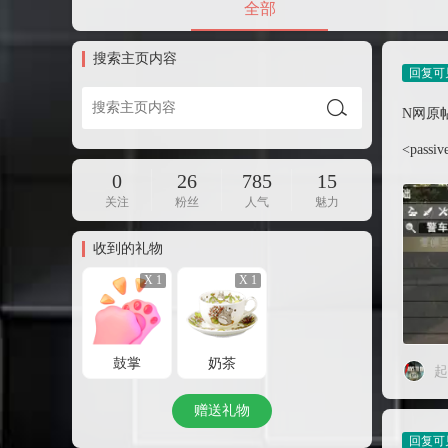
全部
搜索主页内容
N网原帖
<passive
0
26
785
15
关注
粉丝
人气
魅力
收到的礼物
X 1
X 1
鼓掌
奶茶
起
赠送礼物