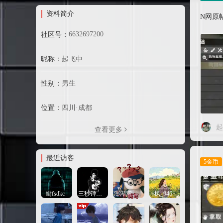
资料简介
N网原帖：h
6632697200
社区号：
昵称：
起飞中
性别：
男生
位置：
四川·成都
起
查看更多
最近访客
5金币
䋽fsdkc
三秒钟的记忆
澎湖湾扛把子
枫_946