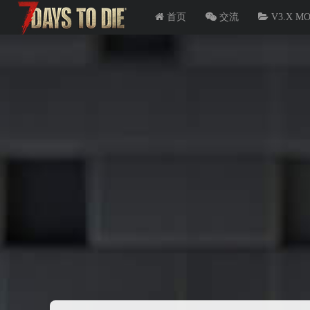
首页
交流
V3.X M