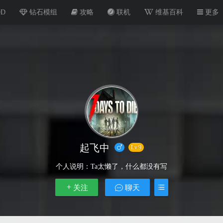
OD
钻石模组
攻略
联机
维基百科
更多
起飞中
Lv.9
个人说明：
Ta太懒了，什么都没有写
关注
聊天