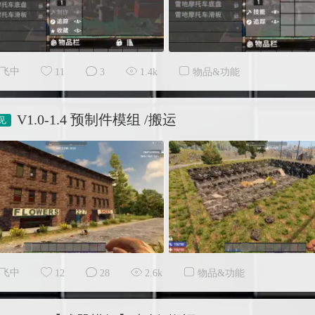
飞中
11
3
1.4k
物品&功能
V1.0-1.4 预制件模组 /搬运
飞中
12
28
2.6k
物品&功能