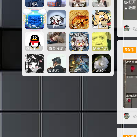
阿风
涩郎哥哥丶
Nirvas
复活
星空26
紫翎
不知名的鱼
Indra_300
起
鸿蒙♀道主
俺是只驴
茶_948
哈王兰花
5金币
寂言
该昵称为空
黑暗中的幽灵
无❀始
起