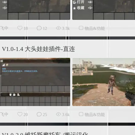
飞中
18
12
3.3k
物品&功能
V1.0-1.4 大头娃娃插件-直连
飞中
20
25
3.6k
物品&功能