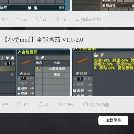
飞中
25
21
4k
物品&功能
【小型mod】全能雪茄 V1.0-2.0
飞中
102
41
1.26w
物品&功能
加载更多