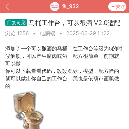
鱼_932
关注
马桶工作台，可以酿酒 V2.0适配
浏览 1256
•
电脑端
•
2025-06-29 11:22
添加了一个可以酿酒的马桶，在工作台等级为5的时
候解锁，可以产生腐肉或酒，配方很简单，前期就
可以做
你可以下载看看代码，改改图标，模型，配方啥的
就可以做出你自己的工作台，我也是依葫芦画瓢做
的
到
我的钱包
道具
排行榜
流
MOD下载
攻略教程
联机招募