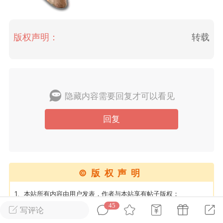
英雄大人
Lv.8
版权声明：
转载
25-02-10 15:45
电脑端
其他&工具
禁止发布联机可用的作弊模组，
严查卖挂
用单机辅助引流私下售卖服务器外挂！
机作弊模组的发布规范近期收到一些信息
隐藏内容需要回复才可以看见
些作弊模组在联机服务器使用,为了维护游
色环境，中文网特此发布以下声明，规范
回复
模组的发布行为：1. *...
武汉
72
2.23w
©版权声明
1、本站所有内容由用户发表，作者与本站享有帖子版权；
2、转载或者引用本文内容请注明来源及原作者；
45
写评论
英雄大人
Lv.8
3、如内容侵犯到任何版权，请联系本站将及时予与删除；