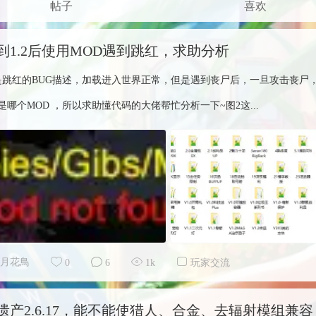
帖子
喜欢
到1.2后使用MOD遇到跳红，求助分析
是跳红的BUG描述，加载进入世界正常，但是遇到丧尸后，一旦攻击丧尸
是哪个MOD ，所以求助懂代码的大佬帮忙分析一下~图2这...
月花鳥
0
6
1k
玩家交流
遗产2.6.17，能不能使猎人、合金、去辐射模组兼容