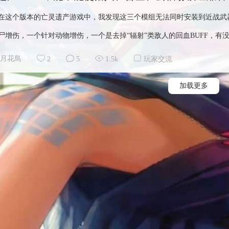
在这个版本的亡灵遗产游戏中，我发现这三个模组无法同时安装到近战武
尸增伤，一个针对动物增伤，一个是去掉“辐射”类敌人的回血BUFF，有没有
月花鳥
2
5
1.5k
玩家交流
加载更多