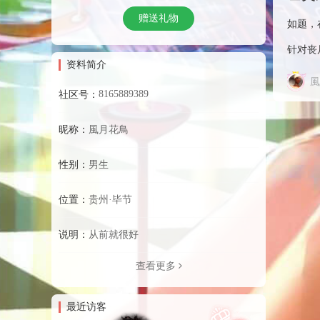
赠送礼物
如题，
针对丧
资料简介
風
8165889389
社区号：
昵称：
風月花鳥
性别：
男生
位置：
贵州·毕节
说明：
从前就很好
查看更多
最近访客