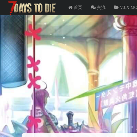
首页
交流
V3.X M