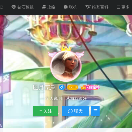
OD
钻石模组
攻略
联机
维基百科
更多
風月花鳥
Lv.10
个人说明：
从前就很好
关注
聊天