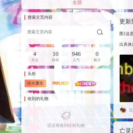
全部
搜索主页内容
更新
图1这
出具体
4
10
946
0
关注
粉丝
人气
魅力
头衔
浴火重生
收到的礼物
風
还没有收到任何礼物
亡灵