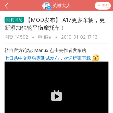
英雄大人
关注
【MOD发布】 A17更多车辆，更
新添加独轮平衡摩托车！
浏览 14592
•
电脑端
•
2019-01-02 17:13
转自官方论坛: Manux
点击去作者发布贴
七日杀中文网独家测试发布，欢迎玩家下载
到
我的钱包
道具
排行榜
流
MOD下载
攻略教程
联机招募