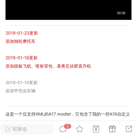
英雄大人
Lv.8
25-02-10 15:45
电脑端
其他&工具
2019-01-23更新
禁止发布联机可用的作弊模组，
严查卖挂
添加独轮摩托车
用单机辅助引流私下售卖服务器外挂！
机作弊模组的发布规范近期收到一些信息
2019-01-18更新
些作弊模组在联机服务器使用,为了维护游
添加踏板飞机、喷射背包、基奥瓦侦察直升机
色环境，中文网特此发布以下声明，规范
模组的发布行为：1. *...
2019-01-14更新
添加甲壳虫车辆
武汉
72
2.21w
这是一个仅支持XML的A17 modlet，它包含了我的一些A16自定义
车辆。
5
写评论
英雄大人
Lv.8
所有车辆都使用A17原版车辆系统，这意味着它们都具有全新