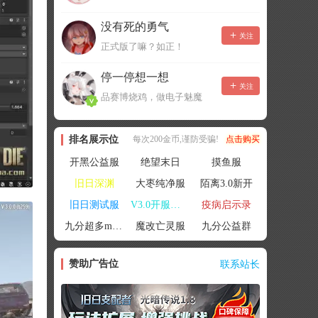
没有死的勇气
关注
正式版了嘛？如正！
停一停想一想
关注
品赛博烧鸡，做电子魅魔
排名展示位
每次200金币,谨防受骗!
点击购买
开黑公益服
绝望末日
摸鱼服
旧日深渊
大枣纯净服
陌离3.0新开
旧日测试服
V3.0开服联机
疫病启示录
九分超多mod群
魔改亡灵服
九分公益群
赞助广告位
联系站长