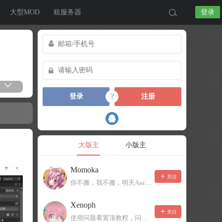
大型MOD
租服务器
登录
?
登录
注册
大版主
小版主
Momoka
关注
你不搬，我不搬，明天Asa就丸蛋
Xenoph
关注
使用问题看置顶教程，问题反馈带图片日志