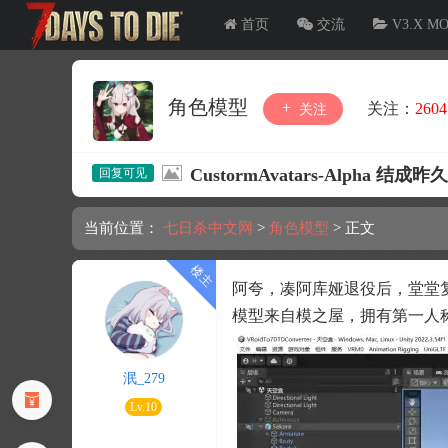
首页
交流
V3.X M
角色模型
关注：
2604
关注
CustormAvatars-Alpha 结成昨
当前位置：
七日杀中文网
>
角色模型
>
正文
阿夸，凑阿库娅退役后，堂堂
模型来自模之屋，拥有第一人
泯_279
Lv.10