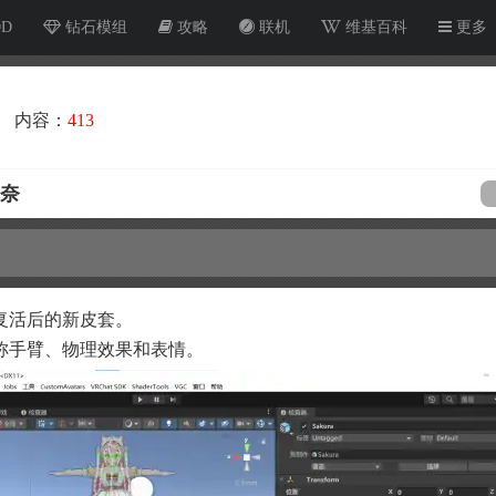
OD
钻石模组
攻略
联机
维基百科
更多
内容：
413
久奈
复活后的新皮套。
称手臂、物理效果和表情。