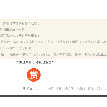
表，作者与本站享有帖子版权；
请注明来源及原作者；
，请联系本站将及时予与删除；
或链接失效，请检查提取码是否复制了空格，链接失效可以私信作者或站长进行补
决可以私信站长进行处理；
字商品，一经购买即获得了内容，原则上不允许申请退款，购买即默认同意上述规
"点赞是美意，打赏是鼓励"
广东·中山
拉黑
举报
1个月前
电脑端
阅读： 1.5k