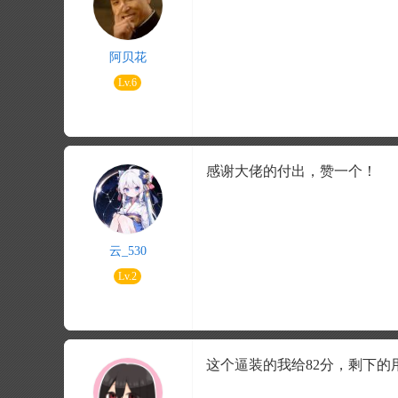
阿贝花
Lv.6
感谢大佬的付出，赞一个！
云_530
Lv.2
这个逼装的我给82分，剩下的用