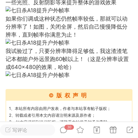
一些光照、反射阴影等来提升整体的游戏效果
英雄大人
Lv.8
如果你们调成这种状态仍然帧率较低，那就可以动
25-02-10 15:45
电脑端
其他&工具
分辨率了！如图，关闭全屏，然后自己慢慢降低分
辨率，直到帧率你满意为止！
禁止发布联机可用的作弊模组，
严查卖挂
用单机辅助引流私下售卖服务器外挂！
我试验过了，只要分辨率降得足够低，我这渣渣笔
机作弊模组的发布规范近期收到一些信息
记本都能户外远景跑60帧以上！（这是分辨率设置
些作弊模组在联机服务器使用,为了维护游
成640×480的效果，哈哈）
色环境，中文网特此发布以下声明，规范
模组的发布行为：1. *...
武汉
©版权声明
72
2.23w
1、本站所有内容由用户发表，作者与本站享有帖子版权；
2、转载或者引用本文内容请注明来源及原作者；
3、如内容侵犯到任何版权，请联系本站将及时予与删除；
30
4、遇到MOD提取码错误或链接失效，请检查提取码是否复制了空
写评论
英雄大人
Lv.8
格，链接失效可以私信作者或站长进行补偿；