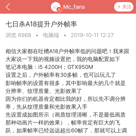
Mc_fans
关注
七日杀A18提升户外帧率
浏览 6968
•
电脑端
•
2019-10-11 12:27
相信大家都在吐槽A18户外帧率低的问题吧！我来跟
大家说一下我的视频设置把，我的电脑配置如下
笔记本电脑：i5 4200H；GTX950M
设置之后，户外帧率有30多帧，也可以玩儿了
影响帧率的设置有很多，其中影响最大的几个就是
分辨率、纹理质量、光影效果了
因为你们的机器肯定都比我的好，所以先不调分辨
到
我的钱包
道具
排行榜
率，先从纹理质量和光影效果入手
先设置成如图所示（画质纹理清晰，不是最低画质
那种动画片一样的效果），帧率肯定有巨大的飞
流
MOD下载
攻略教程
联机招募
跃，如果帧率已经远远超出60帧了，那就可以上调