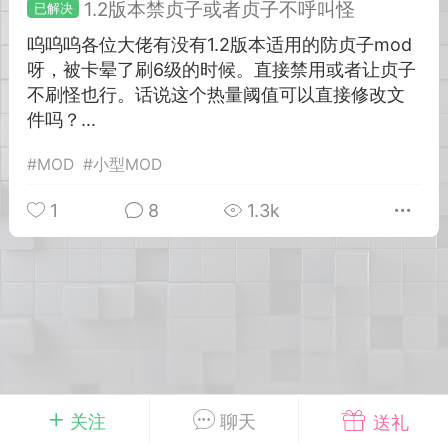
1.2版本禁贞子或者贞子不呼叫怪
呜呜呜各位大佬有没有1.2版本适用的防贞子mod
英雄大人
Lv.8
呀，被卡晕了刷6级的时候。直接禁用或者让贞子
25-02-10 15:45
电脑端
其他&工具
不刷怪也行。话说这个热量阈值可以直接修改文
禁止发布联机可用的作弊模组，
严查卖挂
件吗？...
用单机辅助引流私下售卖服务器外挂！
#
MOD
#
小型MOD
机作弊模组的发布规范近期收到一些信息
些作弊模组在联机服务器使用,为了维护游
1
8
1.3k
色环境，中文网特此发布以下声明，规范
模组的发布行为：1. *...
武汉
72
2.21w
关注
聊天
送礼
英雄大人
Lv.8