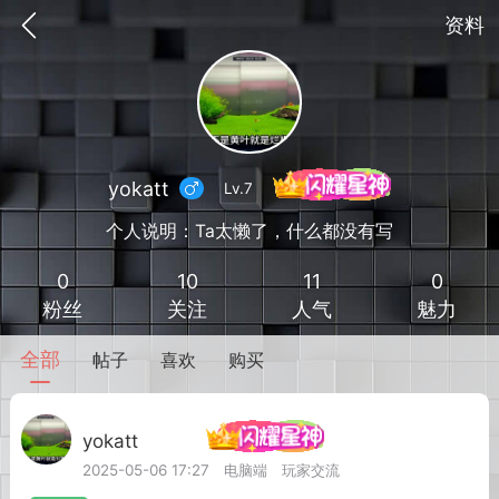
资料
yokatt
Lv.7
个人说明：Ta太懒了，什么都没有写
0
10
11
0
粉丝
关注
人气
魅力
全部
帖子
喜欢
购买
到
我的钱包
道具
排行榜
yokatt
Lv.7
2025-05-06 17:27
电脑端
玩家交流
流
MOD下载
攻略教程
联机招募