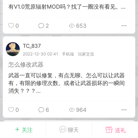
有V1.0荒原辐射MOD吗？找了一圈没有看见。...
英雄大人
Lv.8
0
2
653
25-02-10 15:45
电脑端
其他&工具
禁止发布联机可用的作弊模组，
严查卖挂
用单机辅助引流私下售卖服务器外挂！
TC_837
Lv.2
2022-12-30 02:41
手机端
玩家交流
机作弊模组的发布规范近期收到一些信息
些作弊模组在联机服务器使用,为了维护游
怎么修改武器
色环境，中文网特此发布以下声明，规范
武器一直可以修复，有点无聊。怎么可以让武器
模组的发布行为：1. *...
有，有限的修理次数。或者让武器损坏的一瞬间
消失？？？...
武汉
72
2.22w
0
6
964
关注
聊天
送礼
TC_837
英雄大人
Lv.2
Lv.8
2022-07-04 22:20
手机端
玩家交流