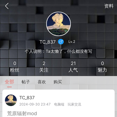
资料
TC_837
Lv.2
个人说明：Ta太懒了，什么都没有写
0
2
21
0
粉丝
关注
人气
魅力
全部
帖子
喜欢
购买
到
我的钱包
道具
排行榜
TC_837
Lv.2
2024-09-30 23:47
电脑端
玩家交流
流
MOD下载
攻略教程
联机招募
荒原辐射mod