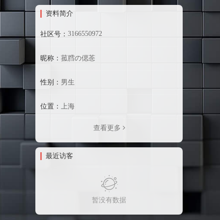
资料简介
3166550972
社区号：
昵称：
菰膤の偲菍
性别：
男生
位置：
上海
查看更多
最近访客
暂没有数据