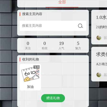
全部
搜索主页内容
1.
21的
菰
0
0
19
5
关注
粉丝
人气
魅力
求类
收到的礼物
A21
X 1
菰
加油
赠送礼物