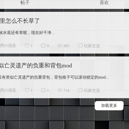
帖子
喜欢
0水里怎么不长草了
时候水底还有草呢，现在好干净...
膤の偲菍
1
0
485
玩家交流
似亡灵遗产的负重和背包mod
有没有类似亡灵遗产的负重背包，背包格子可以滚动锁定的mod...
膤の偲菍
1
1
714
玩家交流
加载更多