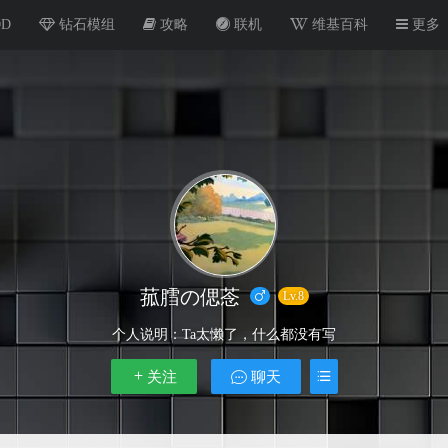
OD
钻石模组
攻略
联机
维基百科
更多
菰膤の偲菍
Lv.8
个人说明：
Ta太懒了，什么都没有写
关注
聊天