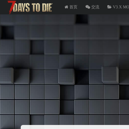
首页
交流
V3.X M