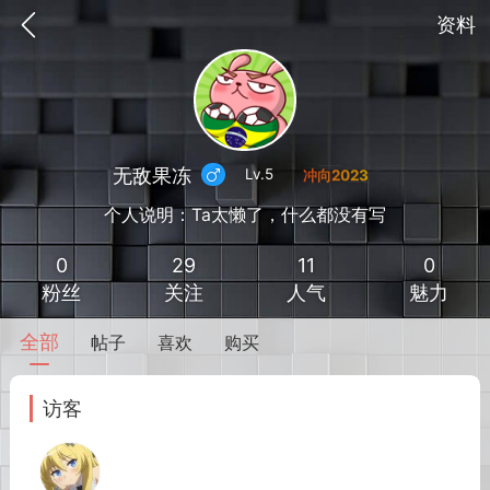
资料
无敌果冻
Lv.5
个人说明：Ta太懒了，什么都没有写
0
29
11
0
粉丝
关注
人气
魅力
全部
帖子
喜欢
购买
到
我的钱包
道具
排行榜
访客
流
MOD下载
攻略教程
联机招募