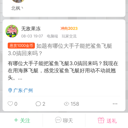
北枫丶
英雄大人
Lv.8
25-02-10 15:45
电脑端
其他&工具
无敌果冻
Lv.5
禁止发布联机可用的作弊模组，
严查卖挂
08-03 19:07
电脑端
玩家交流
用单机辅助引流私下售卖服务器外挂！
如题有哪位大手子能把鲨鱼飞艇
悬赏1000金币
机作弊模组的发布规范近期收到一些信息
3.0搞回来吗？
些作弊模组在联机服务器使用,为了维护游
有哪位大手子能把鲨鱼飞艇3.0搞回来吗？我现在
色环境，中文网特此发布以下声明，规范
在用海豚飞艇，感觉没鲨鱼飞艇好用动不动就翘
模组的发布行为：1. *...
头。...
武汉
广东·广州
72
2.21w
0
2
158
关注
聊天
送礼
英雄大人
Lv.8
无敌果冻
Lv.5