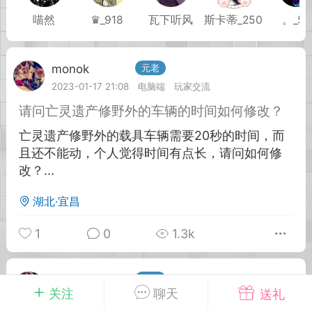
喵然
♛_918
瓦下听风
斯卡蒂_250
。_50
英雄大人
Lv.8
25-02-10 15:45
电脑端
其他&工具
monok
Lv.10
元老
禁止发布联机可用的作弊模组，
严查卖挂
2023-01-17 21:08
电脑端
玩家交流
用单机辅助引流私下售卖服务器外挂！
请问亡灵遗产修野外的车辆的时间如何修改？
机作弊模组的发布规范近期收到一些信息
亡灵遗产修野外的载具车辆需要20秒的时间，而
些作弊模组在联机服务器使用,为了维护游
且还不能动，个人觉得时间有点长，请问如何修
色环境，中文网特此发布以下声明，规范
改？...
模组的发布行为：1. *...
湖北·宜昌
武汉
1
0
1.3k
72
2.21w
monok
Lv.10
元老
关注
聊天
送礼
英雄大人
Lv.8
2022-12-17 21:16
电脑端
玩家交流