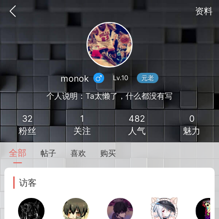
资料
monok
Lv.10
元老
个人说明：Ta太懒了，什么都没有写
32
1
482
0
粉丝
关注
人气
魅力
全部
帖子
喜欢
购买
到
我的钱包
道具
排行榜
访客
流
MOD下载
攻略教程
联机招募