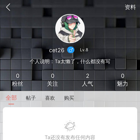
资料
cet26
Lv.8
个人说明：Ta太懒了，什么都没有写
0
0
2
0
粉丝
关注
人气
魅力
全部
帖子
喜欢
购买
到
我的钱包
道具
排行榜
流
MOD下载
攻略教程
联机招募
Ta还没有发布任何内容