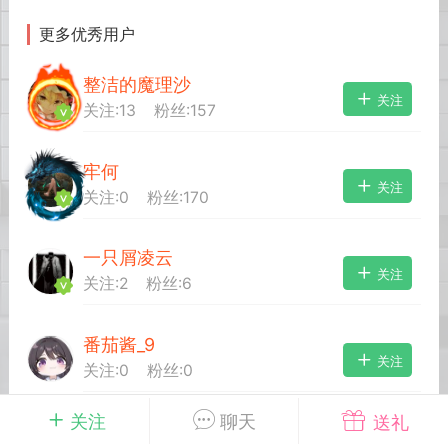
更多优秀用户
英雄大人
Lv.8
整洁的魔理沙
 17:51
电脑端
其他&工具
关注
关注:
13
粉丝:
157
日杀 模组安装/管理工具v1.1.0 测试版发
IN10-WIN11
牢何
 MOD 管理器专为新手小白准备，让安装
关注
关注:
0
粉丝:
170
 MOD 变得更简单不会手动查找目录？不
MOD 应该放在哪里？担心安装错误影响游
..
一只屑凌云
关注
关注:
2
粉丝:
6
番茄酱_9
关注
关注:
0
粉丝:
0
武汉
关注
聊天
送礼
血魔_638
关注