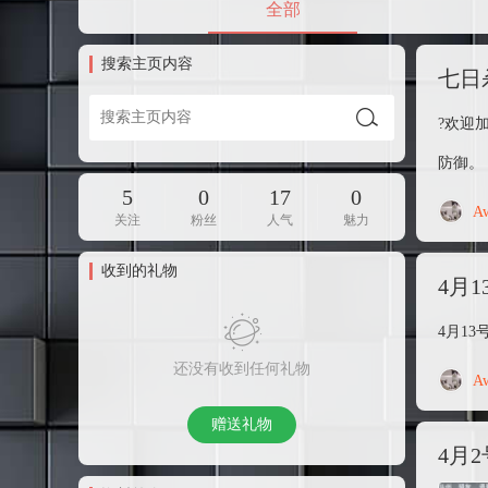
全部
搜索主页内容
七日
?欢迎
防御。 
5
0
17
0
A
关注
粉丝
人气
魅力
收到的礼物
4月
4月13
还没有收到任何礼物
A
赠送礼物
4月