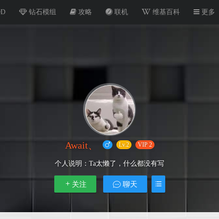
OD
钻石模组
攻略
联机
维基百科
更多
Await、
Lv.2
VIP 2
个人说明：
Ta太懒了，什么都没有写
关注
聊天