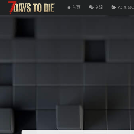
首页
交流
V3.X M