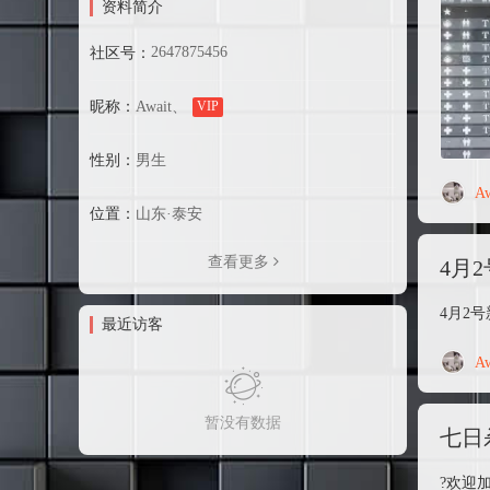
资料简介
2647875456
社区号：
昵称：
Await、
VIP
性别：
男生
A
位置：
山东·泰安
查看更多
4月
4月2号
最近访客
A
暂没有数据
七日
?欢迎