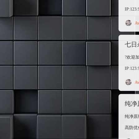
IP:123.
A
七日
?欢迎
IP:123.
A
纯净
纯净原
高防优