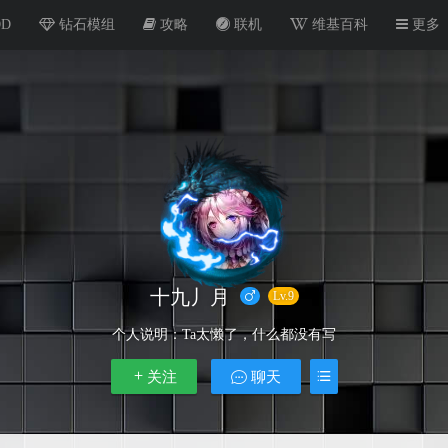
OD
钻石模组
攻略
联机
维基百科
更多
十九丿月
Lv.9
个人说明：
Ta太懒了，什么都没有写
关注
聊天