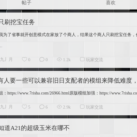
帖子
喜欢
只刷挖宝任务
我为了省事就开创意模式在家放了个商人，结果这个商人只刷挖宝任务，
.
九丿月
0
0
1.2k
玩家交流
有人要一些可以兼容旧日支配者的模组来降低难度
ttps://www.7risha.com/26966.html原版模组加强：https://www.7risha.co
九丿月
5
6
2.9k
玩家交流
人知道A21的超级玉米在哪不