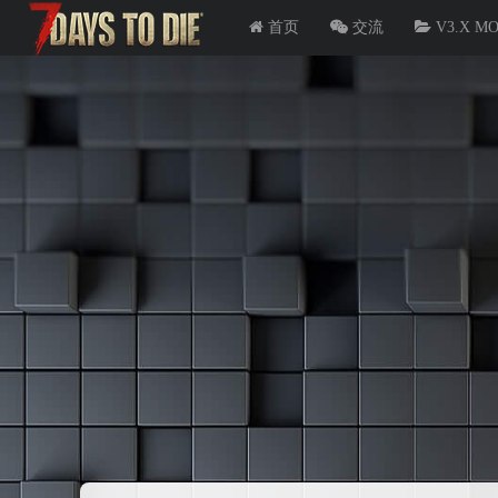
首页
交流
V3.X M