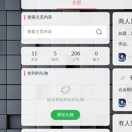
全部
搜索主页内容
商人
如题，
旁边。..
11
5
206
0
十
关注
粉丝
人气
魅力
收到的礼物
合金模组：h
还没有收到任何礼物
十
赠送礼物
​有