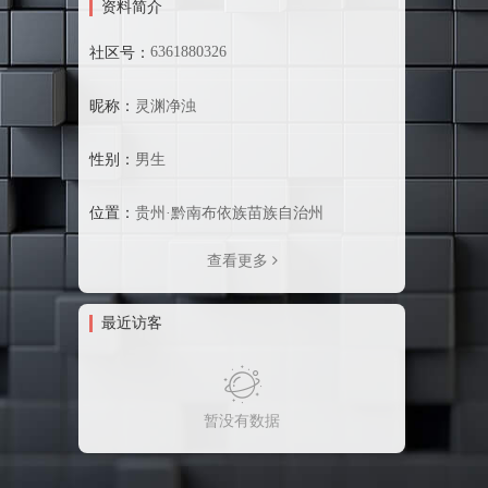
资料简介
6361880326
社区号：
昵称：
灵渊净浊
性别：
男生
位置：
贵州·黔南布依族苗族自治州
查看更多
最近访客
暂没有数据