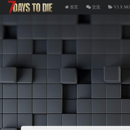
首页
交流
V3.X M