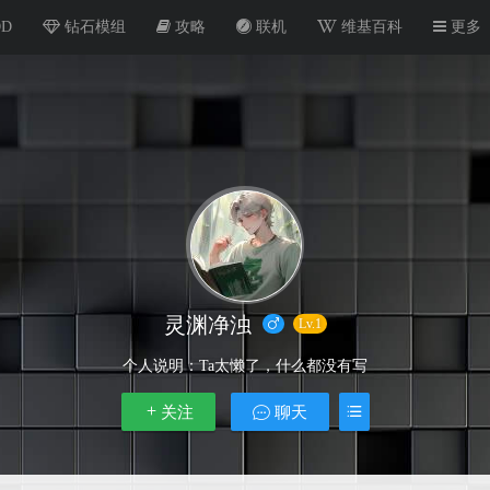
OD
钻石模组
攻略
联机
维基百科
更多
灵渊净浊
Lv.1
个人说明：
Ta太懒了，什么都没有写
关注
聊天