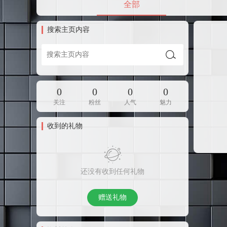
全部
搜索主页内容
0
0
0
0
关注
粉丝
人气
魅力
收到的礼物
还没有收到任何礼物
赠送礼物