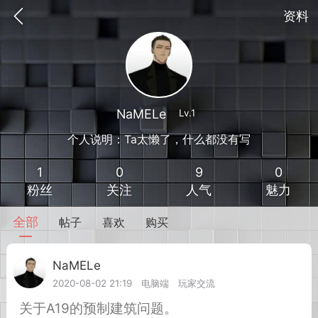
资料
NaMELe
Lv.1
个人说明：Ta太懒了，什么都没有写
1
0
9
0
粉丝
关注
人气
魅力
全部
帖子
喜欢
购买
到
我的钱包
道具
排行榜
NaMELe
Lv.1
2020-08-02 21:19
电脑端
玩家交流
流
MOD下载
攻略教程
联机招募
关于A19的预制建筑问题。