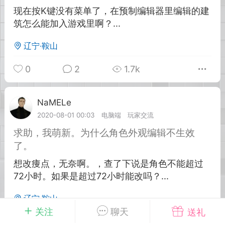
现在按K键没有菜单了，在预制编辑器里编辑的建
筑怎么能加入游戏里啊？...
英雄大人
Lv.8
25-02-10 15:45
电脑端
其他&工具
辽宁·鞍山
禁止发布联机可用的作弊模组，
严查卖挂
0
2
1.7k
用单机辅助引流私下售卖服务器外挂！
机作弊模组的发布规范近期收到一些信息
些作弊模组在联机服务器使用,为了维护游
NaMELe
Lv.1
色环境，中文网特此发布以下声明，规范
2020-08-01 00:03
电脑端
玩家交流
模组的发布行为：1. *...
求助，我萌新。为什么角色外观编辑不生效
了。
武汉
想改痩点，无奈啊。，查了下说是角色不能超过
72
2.2w
72小时。如果是超过72小时能改吗？...
辽宁·鞍山
关注
聊天
送礼
英雄大人
Lv.8
0
5
1.2k