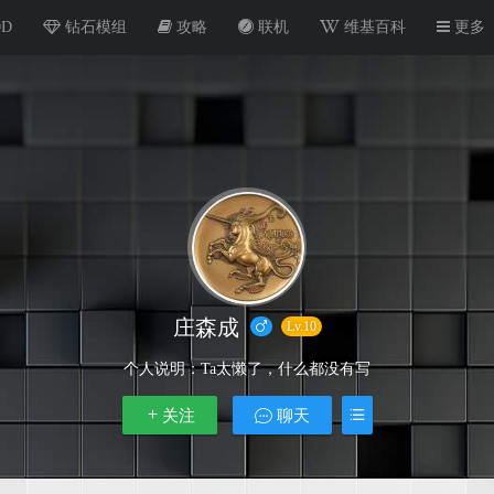
OD
钻石模组
攻略
联机
维基百科
更多
庄森成
Lv.10
个人说明：
Ta太懒了，什么都没有写
关注
聊天