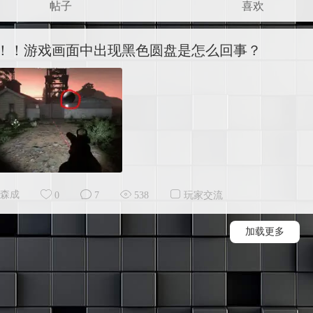
帖子
喜欢
！！游戏画面中出现黑色圆盘是怎么回事？
森成
0
7
538
玩家交流
加载更多