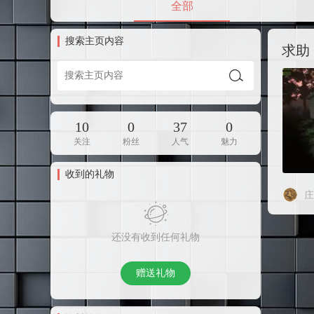
全部
搜索主页内容
求助
10
0
37
0
关注
粉丝
人气
魅力
收到的礼物
庄
还没有收到任何礼物
赠送礼物