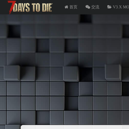
首页
交流
V3.X M