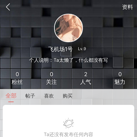
资料
飞机场1号
Lv.9
个人说明：Ta太懒了，什么都没有写
0
0
2
0
粉丝
关注
人气
魅力
全部
帖子
喜欢
购买
到
我的钱包
道具
排行榜
流
MOD下载
攻略教程
联机招募
Ta还没有发布任何内容