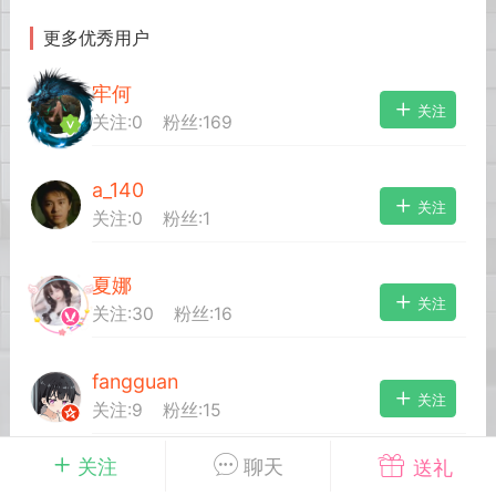
更多优秀用户
英雄大人
Lv.8
牢何
25-02-10 15:45
电脑端
其他&工具
关注
关注:
0
粉丝:
169
禁止发布联机可用的作弊模组，
严查卖挂
用单机辅助引流私下售卖服务器外挂！
a_140
机作弊模组的发布规范近期收到一些信息
关注
关注:
0
粉丝:
1
些作弊模组在联机服务器使用,为了维护游
色环境，中文网特此发布以下声明，规范
模组的发布行为：1. *...
夏娜
关注
关注:
30
粉丝:
16
武汉
fangguan
71
2.19w
关注
关注:
9
粉丝:
15
关注
聊天
送礼
英雄大人
Lv.8
友達
关注