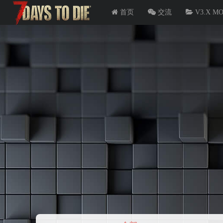
首页
交流
V3.X M