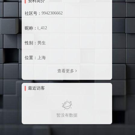
资料简介
9942306662
社区号：
i_412
昵称：
性别：
男生
位置：
上海
查看更多
最近访客
暂没有数据