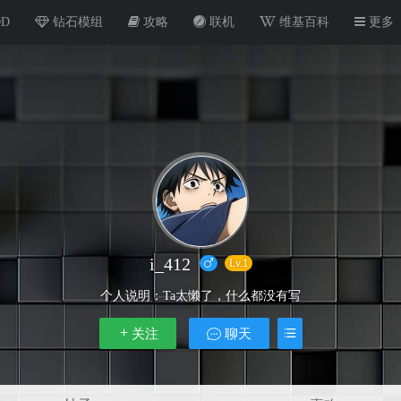
OD
钻石模组
攻略
联机
维基百科
更多
i_412
Lv.1
个人说明：
Ta太懒了，什么都没有写
关注
聊天