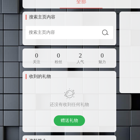
全部
搜索主页内容
0
0
2
0
关注
粉丝
人气
魅力
收到的礼物
还没有收到任何礼物
赠送礼物