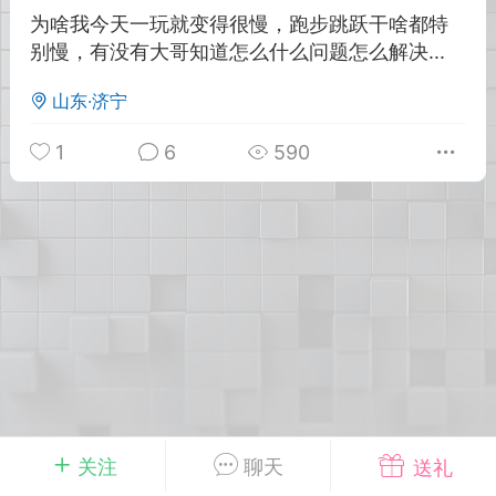
为啥我今天一玩就变得很慢，跑步跳跃干啥都特
别慢，有没有大哥知道怎么什么问题怎么解决...
英雄大人
Lv.8
25-02-10 15:45
电脑端
其他&工具
山东·济宁
禁止发布联机可用的作弊模组，
严查卖挂
1
6
590
用单机辅助引流私下售卖服务器外挂！
机作弊模组的发布规范近期收到一些信息
些作弊模组在联机服务器使用,为了维护游
色环境，中文网特此发布以下声明，规范
模组的发布行为：1. *...
武汉
72
2.21w
关注
聊天
送礼
英雄大人
Lv.8