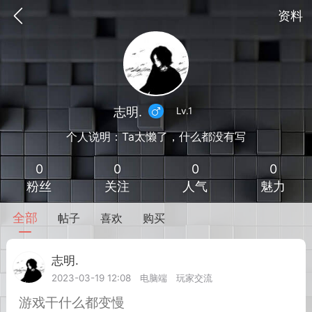
资料
志明.
Lv.1
个人说明：Ta太懒了，什么都没有写
0
0
0
0
粉丝
关注
人气
魅力
全部
帖子
喜欢
购买
到
我的钱包
道具
排行榜
志明.
Lv.1
2023-03-19 12:08
电脑端
玩家交流
流
MOD下载
攻略教程
联机招募
游戏干什么都变慢