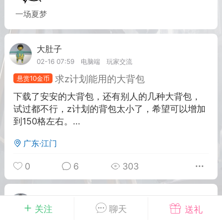
一场夏梦
英雄大人
Lv.8
25-02-10 15:45
电脑端
其他&工具
大肚子
Lv.5
禁止发布联机可用的作弊模组，
严查卖挂
02-16 07:59
电脑端
玩家交流
用单机辅助引流私下售卖服务器外挂！
求z计划能用的大背包
悬赏10金币
机作弊模组的发布规范近期收到一些信息
下载了安安的大背包，还有别人的几种大背包，
些作弊模组在联机服务器使用,为了维护游
试过都不行，z计划的背包太小了，希望可以增加
色环境，中文网特此发布以下声明，规范
到150格左右。...
模组的发布行为：1. *...
广东·江门
武汉
0
6
303
72
2.21w
大肚子
Lv.5
关注
聊天
送礼
英雄大人
Lv.8
2025-02-13 18:41
电脑端
玩家交流