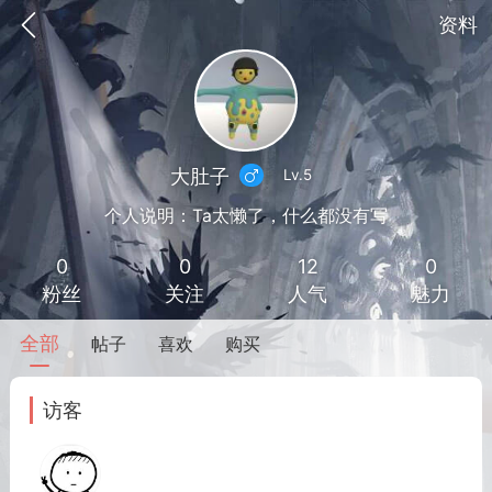
资料
大肚子
Lv.5
个人说明：Ta太懒了，什么都没有写
0
0
12
0
粉丝
关注
人气
魅力
全部
帖子
喜欢
购买
到
我的钱包
道具
排行榜
访客
流
MOD下载
攻略教程
联机招募