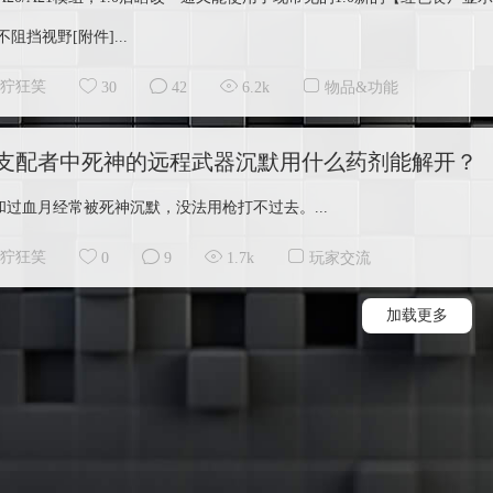
阻挡视野[附件]...
狞狂笑
30
42
6.2k
物品&功能
支配者中死神的远程武器沉默用什么药剂能解开？
ss和过血月经常被死神沉默，没法用枪打不过去。...
狞狂笑
0
9
1.7k
玩家交流
加载更多