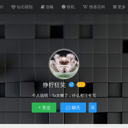
OD
钻石模组
攻略
联机
维基百科
更多
狰狞狂笑
Lv.2
个人说明：
Ta太懒了，什么都没有写
关注
聊天