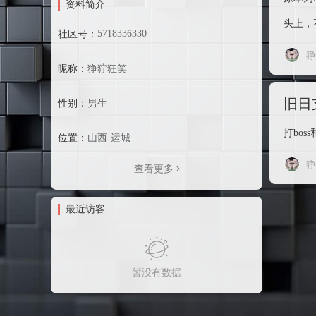
资料简介
头上，不
5718336330
社区号：
狰
昵称：
狰狞狂笑
旧日
性别：
男生
打bo
位置：
山西·运城
狰
查看更多
最近访客
暂没有数据