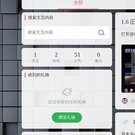
全部
搜索主页内容
1.
打开游
1
2
51
0
关注
粉丝
人气
魅力
收到的礼物
狰
还没有收到任何礼物
赠送礼物
原本为