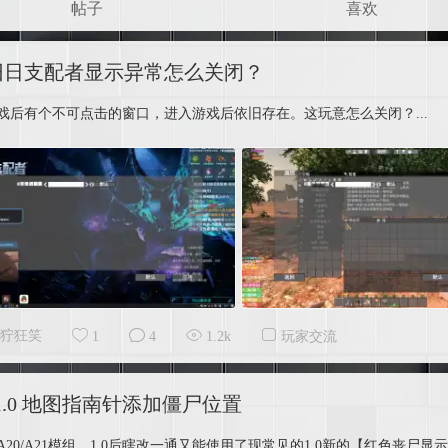
帖子
喜欢
6 旧日支配者显示异常怎么关闭？
戏后有个不可点击的窗口，进入游戏后依旧存在。这玩意怎么关闭？...
狞狂笑
1
4
1.2k
玩家交流
1.0 地图指南针添加僵尸位置
A20/A21模组，1.0后瞎改一通又能使用了现常见的1.0新的【红色丧