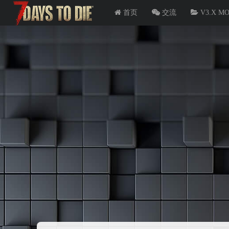
首页
交流
V3.X M