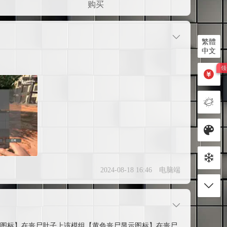
购买
繁體
中文
2024-08-18 16:46
电脑端
尸显示图标】在丧尸肚子上该模组【黄色丧尸显示图标】在丧尸