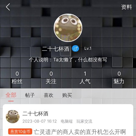
资料
二十七杯酒
Lv.1
个人说明：Ta太懒了，什么都没有写
0
0
1
0
粉丝
关注
人气
魅力
全部
帖子
喜欢
购买
到
我的钱包
道具
排行榜
二十七杯酒
Lv.1
2023-08-07 16:12
电脑端
玩家交流
流
MOD下载
攻略教程
联机招募
亡灵遗产的商人卖的直升机怎么开啊
悬赏10金币