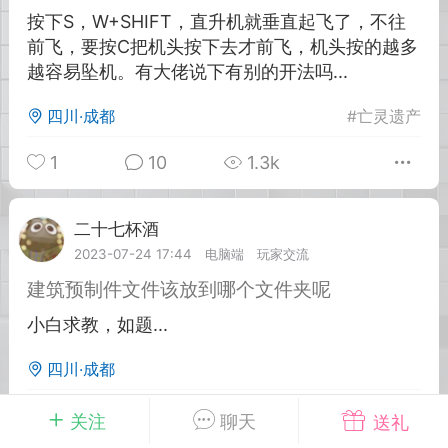
按下S，W+SHIFT，直升机就垂直起飞了，不往
前飞，要按C把机头按下去才前飞，机头按的越多
英雄大人
Lv.8
越容易坠机。有大佬说下有别的开法吗...
25-02-10 15:45
电脑端
其他&工具
禁止发布联机可用的作弊模组，
四川·成都
#
亡灵遗产
严查卖挂
用单机辅助引流私下售卖服务器外挂！
1
10
1.3k
机作弊模组的发布规范近期收到一些信息
些作弊模组在联机服务器使用,为了维护游
色环境，中文网特此发布以下声明，规范
二十七杯酒
Lv.1
模组的发布行为：1. *...
2023-07-24 17:44
电脑端
玩家交流
建筑预制件文件该放到哪个文件夹呢
武汉
小白求教，如题...
72
2.23w
四川·成都
0
4
1.5k
关注
聊天
送礼
英雄大人
Lv.8