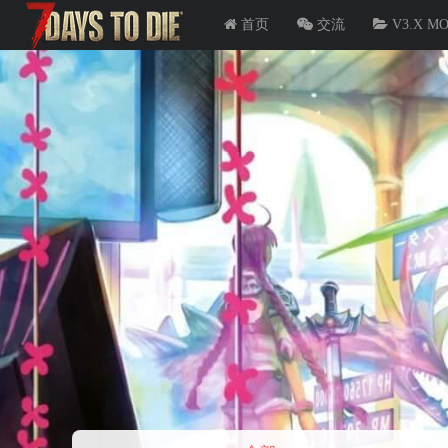
首页
交流
V3.X M