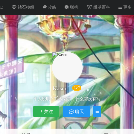
OD
钻石模组
攻略
联机
维基百科
更多
Kasen.
Lv.7
个人说明：
Ta太懒了，什么都没有写
关注
聊天