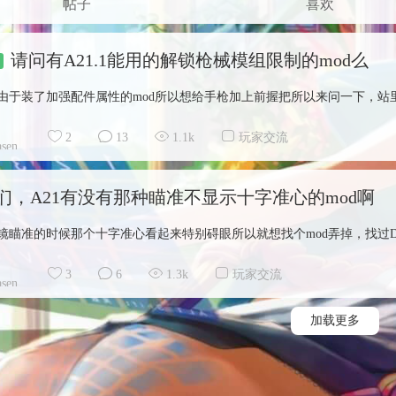
帖子
喜欢
请问有A21.1能用的解锁枪械模组限制的mod么
由于装了加强配件属性的mod所以想给手枪加上前握把所以来问一下，站里面找
2
13
1.1k
玩家交流
sen.
们，A21有没有那种瞄准不显示十字准心的mod啊
瞄准的时候那个十字准心看起来特别碍眼所以就想找个mod弄掉，找过DLX-Weap
3
6
1.3k
玩家交流
sen.
加载更多