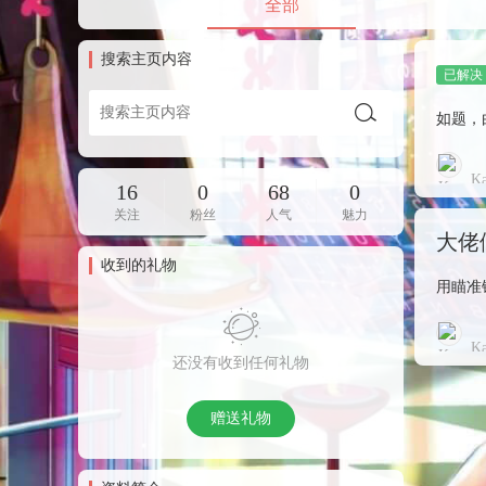
全部
搜索主页内容
如题，
Ka
16
0
68
0
关注
粉丝
人气
魅力
大佬
收到的礼物
用瞄准镜
Ka
还没有收到任何礼物
赠送礼物