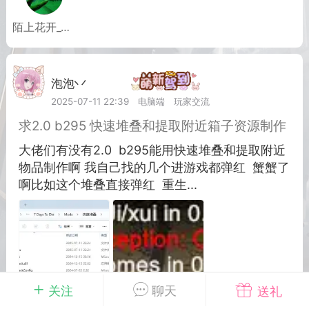
陌上花开_524
英雄大人
Lv.8
25-02-10 15:45
电脑端
其他&工具
禁止发布联机可用的作弊模组，
严查卖挂
泡泡丷
Lv.6
用单机辅助引流私下售卖服务器外挂！
2025-07-11 22:39
电脑端
玩家交流
机作弊模组的发布规范近期收到一些信息
求2.0 b295 快速堆叠和提取附近箱子资源制作
些作弊模组在联机服务器使用,为了维护游
大佬们有没有2.0 b295能用快速堆叠和提取附近
色环境，中文网特此发布以下声明，规范
物品制作啊 我自己找的几个进游戏都弹红 蟹蟹了
模组的发布行为：1. *...
啊比如这个堆叠直接弹红 重生...
武汉
71
2.19w
关注
聊天
送礼
英雄大人
Lv.8
广东·潮州