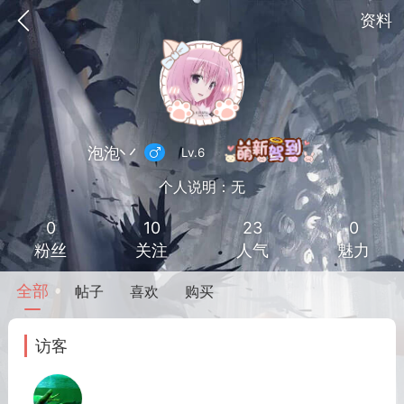
资料
泡泡丷
Lv.6
个人说明：无
0
10
23
0
粉丝
关注
人气
魅力
全部
帖子
喜欢
购买
到
我的钱包
道具
排行榜
访客
流
MOD下载
攻略教程
联机招募