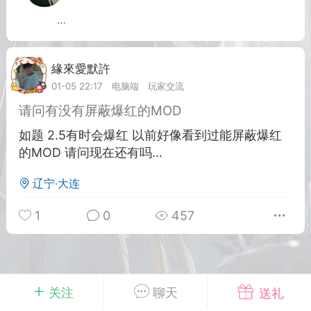
_422
英雄大人
Lv.8
25-02-10 15:45
电脑端
其他&工具
緣來愛默許
Lv.6
禁止发布联机可用的作弊模组，
严查卖挂
01-05 22:17
电脑端
玩家交流
用单机辅助引流私下售卖服务器外挂！
请问有没有屏蔽爆红的MOD
机作弊模组的发布规范近期收到一些信息
如题 2.5有时会爆红 以前好像看到过能屏蔽爆红
些作弊模组在联机服务器使用,为了维护游
的MOD 请问现在还有吗...
色环境，中文网特此发布以下声明，规范
模组的发布行为：1. *...
辽宁·大连
武汉
1
0
457
71
2.2w
关注
聊天
送礼
英雄大人
Lv.8