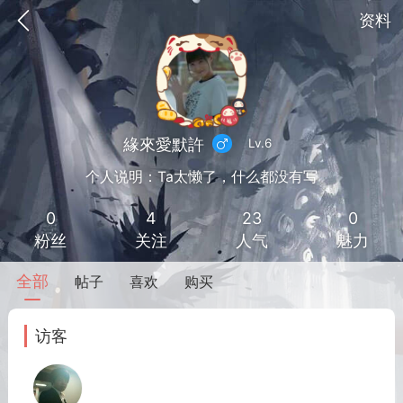
资料
緣來愛默許
Lv.6
个人说明：Ta太懒了，什么都没有写
0
4
23
0
粉丝
关注
人气
魅力
全部
帖子
喜欢
购买
到
我的钱包
道具
排行榜
访客
流
MOD下载
攻略教程
联机招募