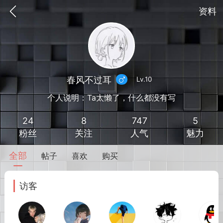
资料
春风不过耳
Lv.10
个人说明：Ta太懒了，什么都没有写
24
8
747
5
粉丝
关注
人气
魅力
全部
帖子
喜欢
购买
到
我的钱包
道具
排行榜
访客
流
MOD下载
攻略教程
联机招募