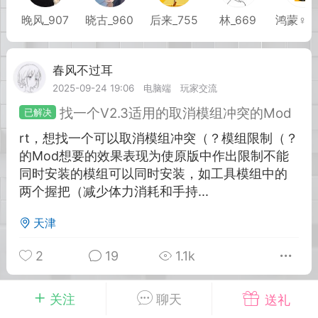
晚风_907
晓古_960
后来_755
林_669
鸿蒙♀
英雄大人
Lv.8
25-02-10 15:45
电脑端
其他&工具
春风不过耳
Lv.10
禁止发布联机可用的作弊模组，
严查卖挂
2025-09-24 19:06
电脑端
玩家交流
用单机辅助引流私下售卖服务器外挂！
找一个V2.3适用的取消模组冲突的Mod
机作弊模组的发布规范近期收到一些信息
rt，想找一个可以取消模组冲突（？模组限制（？
些作弊模组在联机服务器使用,为了维护游
的Mod想要的效果表现为使原版中作出限制不能
色环境，中文网特此发布以下声明，规范
同时安装的模组可以同时安装，如工具模组中的
模组的发布行为：1. *...
两个握把（减少体力消耗和手持...
武汉
天津
72
2.24w
2
19
1.1k
关注
聊天
送礼
英雄大人
Lv.8
春风不过耳
Lv.10