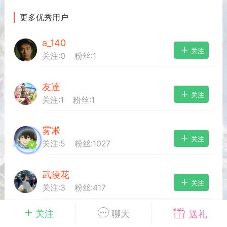
更多优秀用户
英雄大人
Lv.8
a_140
25-02-10 15:45
电脑端
其他&工具
关注
关注:
0
粉丝:
1
禁止发布联机可用的作弊模组，
严查卖挂
用单机辅助引流私下售卖服务器外挂！
友達
机作弊模组的发布规范近期收到一些信息
关注
关注:
1
粉丝:
1
些作弊模组在联机服务器使用,为了维护游
色环境，中文网特此发布以下声明，规范
模组的发布行为：1. *...
雾凇
关注
关注:
5
粉丝:
1027
武汉
武陵花
71
2.2w
关注
关注:
3
粉丝:
417
关注
聊天
送礼
英雄大人
Lv.8
整洁的魔理沙
关注