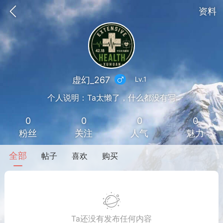
资料
虚幻_267
Lv.1
个人说明：Ta太懒了，什么都没有写
0
0
0
0
粉丝
关注
人气
魅力
全部
帖子
喜欢
购买
到
我的钱包
道具
排行榜
流
MOD下载
攻略教程
联机招募
Ta还没有发布任何内容