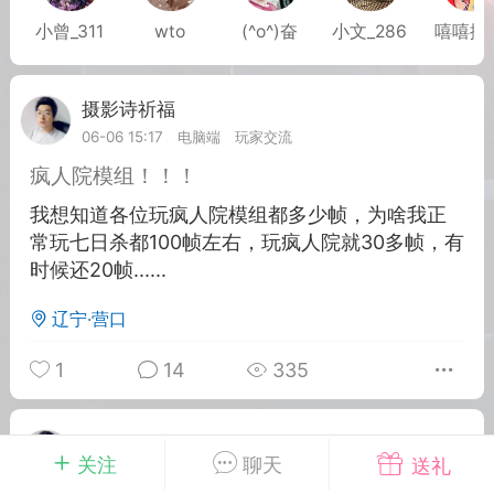
小曾_311
wto
(^o^)奋
小文_286
嘻嘻攘
英雄大人
Lv.8
25-02-10 15:45
电脑端
其他&工具
摄影诗祈福
Lv.5
禁止发布联机可用的作弊模组，
严查卖挂
06-06 15:17
电脑端
玩家交流
用单机辅助引流私下售卖服务器外挂！
疯人院模组！！！
机作弊模组的发布规范近期收到一些信息
我想知道各位玩疯人院模组都多少帧，为啥我正
些作弊模组在联机服务器使用,为了维护游
常玩七日杀都100帧左右，玩疯人院就30多帧，有
色环境，中文网特此发布以下声明，规范
时候还20帧......
模组的发布行为：1. *...
辽宁·营口
武汉
1
14
335
72
2.21w
摄影诗祈福
Lv.5
关注
聊天
送礼
英雄大人
Lv.8
03-16 13:07
电脑端
玩家交流