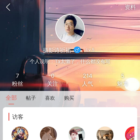
资料
摄影诗祈福
Lv.5
个人说明：Ta太懒了，什么都没有写
7
0
214
5
粉丝
关注
人气
魅力
全部
帖子
喜欢
购买
到
我的钱包
道具
排行榜
访客
流
MOD下载
攻略教程
联机招募