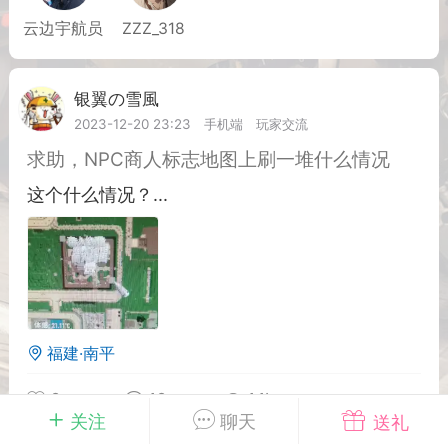
云边宇航员
ZZZ_318
英雄大人
Lv.8
25-02-10 15:45
电脑端
其他&工具
银翼の雪風
Lv.5
禁止发布联机可用的作弊模组，
严查卖挂
2023-12-20 23:23
手机端
玩家交流
用单机辅助引流私下售卖服务器外挂！
求助，NPC商人标志地图上刷一堆什么情况
机作弊模组的发布规范近期收到一些信息
这个什么情况？...
些作弊模组在联机服务器使用,为了维护游
色环境，中文网特此发布以下声明，规范
模组的发布行为：1. *...
武汉
71
2.2w
福建·南平
0
10
1.1k
关注
聊天
送礼
英雄大人
Lv.8