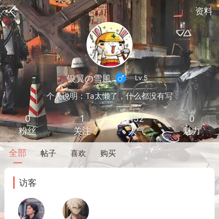
资料
银翼の雪風
Lv.5
个人说明：Ta太懒了，什么都没有写
0
1
152
0
粉丝
关注
人气
魅力
全部
帖子
喜欢
购买
到
我的钱包
道具
排行榜
访客
流
MOD下载
攻略教程
联机招募