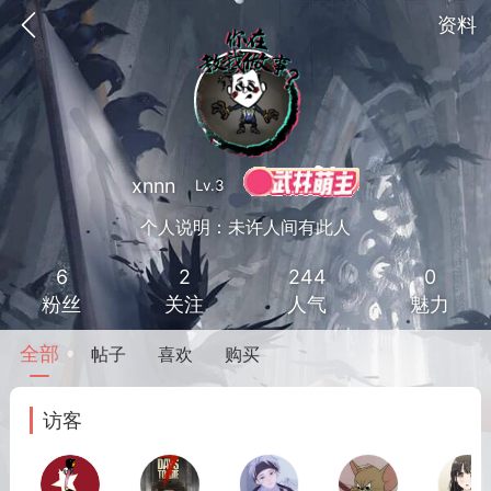
资料
xnnn
Lv.3
个人说明：未许人间有此人
6
2
244
0
粉丝
关注
人气
魅力
全部
帖子
喜欢
购买
到
我的钱包
道具
排行榜
访客
流
MOD下载
攻略教程
联机招募