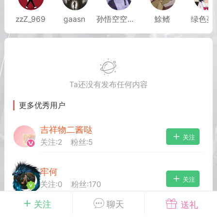
zzZ_969
gaasn
孙悟空空悟孙
鮽鳍
绿色蔓
英雄大人
Lv.8
 17:51
电脑端
其他&工具
日杀 模组安装/管理工具v1.1.0 测试版发
IN10-WIN11
Ta还没有发布任何内容
 MOD 管理器专为新手小白准备，让安装
 MOD 变得更简单不会手动查找目录？不
更多优秀用户
MOD 应该放在哪里？担心安装错误影响游
..
吉祥物二酱哒
关注
关注:
2
粉丝:
5
牢何
关注
关注:
0
粉丝:
170
武汉
关注
聊天
送礼
B哥BooM