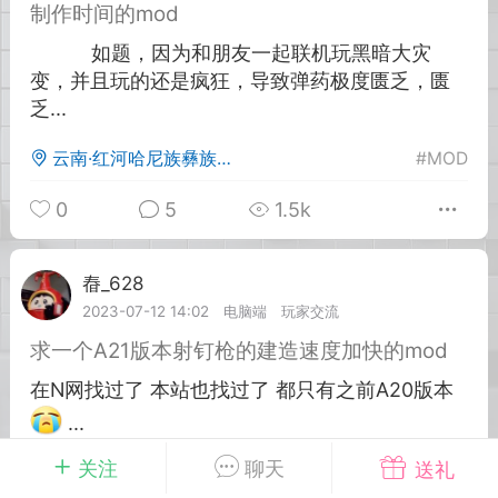
制作时间的mod
如题，因为和朋友一起联机玩黑暗大灾
英雄大人
Lv.8
变，并且玩的还是疯狂，导致弹药极度匮乏，匮
25-02-10 15:45
电脑端
其他&工具
乏...
禁止发布联机可用的作弊模组，
严查卖挂
用单机辅助引流私下售卖服务器外挂！
云南·红河哈尼族彝族自治州
#
MOD
机作弊模组的发布规范近期收到一些信息
0
5
1.5k
些作弊模组在联机服务器使用,为了维护游
色环境，中文网特此发布以下声明，规范
模组的发布行为：1. *...
㫪_628
Lv.2
2023-07-12 14:02
电脑端
玩家交流
武汉
求一个A21版本射钉枪的建造速度加快的mod
72
2.21w
在N网找过了 本站也找过了 都只有之前A20版本
...
关注
聊天
送礼
英雄大人
Lv.8
云南·昆明
#
求助