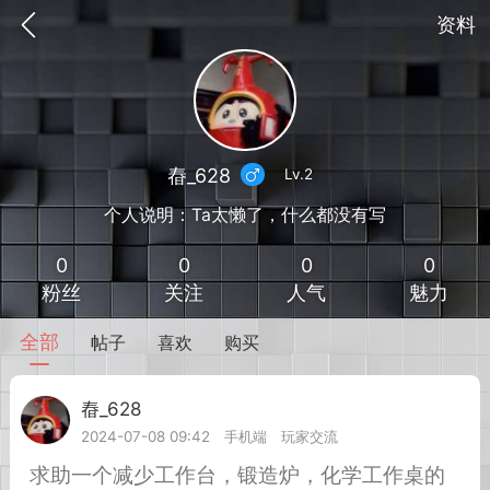
资料
㫪_628
Lv.2
个人说明：Ta太懒了，什么都没有写
0
0
0
0
粉丝
关注
人气
魅力
全部
帖子
喜欢
购买
到
我的钱包
道具
排行榜
㫪_628
Lv.2
2024-07-08 09:42
手机端
玩家交流
流
MOD下载
攻略教程
联机招募
求助一个减少工作台，锻造炉，化学工作桌的