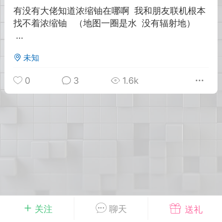
有没有大佬知道浓缩铀在哪啊 我和朋友联机根本
找不着浓缩铀 （地图一圈是水 没有辐射地）
英雄大人
Lv.8
...
25-02-10 15:45
电脑端
其他&工具
禁止发布联机可用的作弊模组，
未知
严查卖挂
用单机辅助引流私下售卖服务器外挂！
0
3
1.6k
机作弊模组的发布规范近期收到一些信息
些作弊模组在联机服务器使用,为了维护游
色环境，中文网特此发布以下声明，规范
模组的发布行为：1. *...
武汉
72
2.21w
关注
聊天
送礼
英雄大人
Lv.8