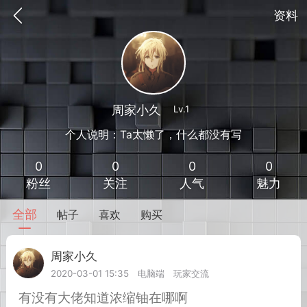
资料
周家小久
Lv.1
个人说明：Ta太懒了，什么都没有写
0
0
0
0
粉丝
关注
人气
魅力
全部
帖子
喜欢
购买
到
我的钱包
道具
排行榜
周家小久
Lv.1
2020-03-01 15:35
电脑端
玩家交流
流
MOD下载
攻略教程
联机招募
有没有大佬知道浓缩铀在哪啊