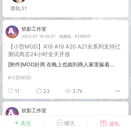
渡劫_51
英雄大人
Lv.8
 17:51
电脑端
其他&工具
软影工作室
Lv.3
七日杀 模组安装/管理工具v1.1.0
模组管理器
2023-07-16 09:37
电脑端
A21MOD
布 支持WIN10-WIN11
【小型MOD】A18 A19 A20 A21全系列支持已
 MOD 管理器专为新手小白准备，让安装
测试商店24小时全天开放
 MOD 变得更简单不会手动查找目录？不
[附件]MOD好用 在晚上也能到商人家里躲着...
MOD 应该放在哪里？担心安装错误影响游
..
#
小型MOD
11
23
3.7k
软影工作室
Lv.3
2023-05-13 16:28
电脑端
A18MOD
武汉
关注
聊天
送礼
【大型MOD】16.4版本游戏 浴火重生3.2MOD