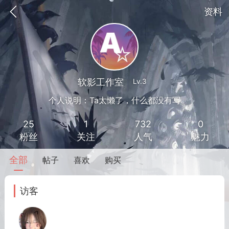
资料
软影工作室
Lv.3
个人说明：Ta太懒了，什么都没有写
25
1
732
0
粉丝
关注
人气
魅力
全部
帖子
喜欢
购买
到
我的钱包
道具
排行榜
访客
流
MOD下载
攻略教程
联机招募