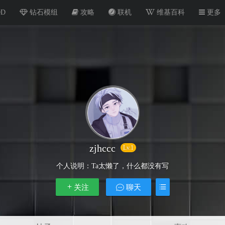
OD
钻石模组
攻略
联机
维基百科
更多
zjhccc
Lv.1
个人说明：
Ta太懒了，什么都没有写
关注
聊天