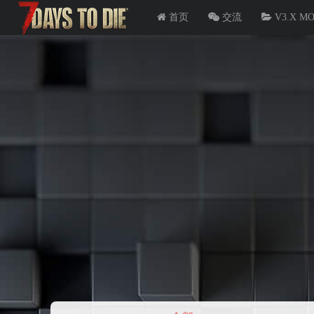
首页
交流
V3.X M