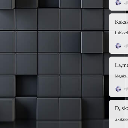
zj
Ksksk
Lslskxzk
zj
La,m
Me,aka,a
zj
D,,sk
,skskskk