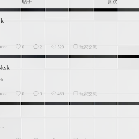
帖子
喜欢
,k
...
hccc
0
2
520
玩家交流
sksk
k...
hccc
0
0
469
玩家交流
...