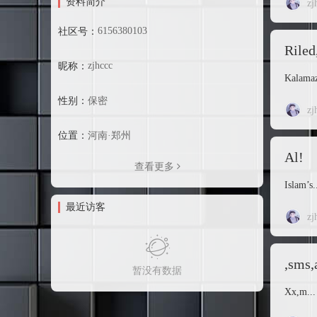
资料简介
zj
6156380103
社区号：
Riled
zjhccc
昵称：
Kalamaz
性别：
保密
zj
位置：
河南·郑州
Al!
查看更多
Islam’s.
最近访客
zj
,sms,
暂没有数据
Xx,m...