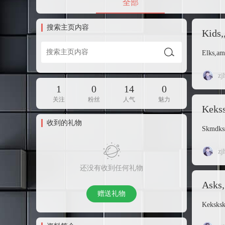
全部
搜索主页内容
Kids,
Elks,am
zj
1
0
14
0
关注
粉丝
人气
魅力
Keks
收到的礼物
Skmdkss
zj
还没有收到任何礼物
Asks,
赠送礼物
Keksksk