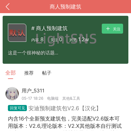
商人预制建筑
# 商人预制建筑
关注
8
0
1.2w
内容
关注
浏览
这是一个很神秘的话题...
全部
推荐
帖子
用户_5311
Lv.6
到
我的钱包
道具
排行榜
05-17 18:26
电脑端
其他&工具
安迪预制建筑包V2.6【汉化】
内含16个全新预支建筑包，完美适配V2.6版本可
流
MOD下载
攻略教程
联机招募
用版本：V2.6,理论版本：V2.X其他版本自行测试