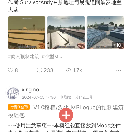
作者 SurvivorAndy←原地址简易跑道阿波罗地堡
大蓝...
英雄大人
Lv.8
25-02-10 15:45
电脑端
其他&工具
禁止发布联机可用的作弊模组，
严查卖挂
用单机辅助引流私下售卖服务器外挂！
+10
机作弊模组的发布规范近期收到一些信息
#
商人预制建筑
#
小型MOD
些作弊模组在联机服务器使用,为了维护游
色环境，中文网特此发布以下声明，规范
8
233
1.7k
模组的发布行为：1. *...
武汉
xingmo
Lv.3
2024-07-05 17:50
电脑端
其他&工具
72
2.23w
[V1.0移植/汉化]MPLogue的预制建筑
3金币
模组包
英雄大人
Lv.8
---使用注意事项---本模组包直接放到Mods文件