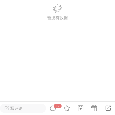
英雄大人
Lv.8
暂没有数据
25-02-10 15:45
电脑端
其他&工具
禁止发布联机可用的作弊模组，
严查卖挂
用单机辅助引流私下售卖服务器外挂！
机作弊模组的发布规范近期收到一些信息
些作弊模组在联机服务器使用,为了维护游
色环境，中文网特此发布以下声明，规范
模组的发布行为：1. *...
武汉
72
2.21w
17
写评论
英雄大人
Lv.8