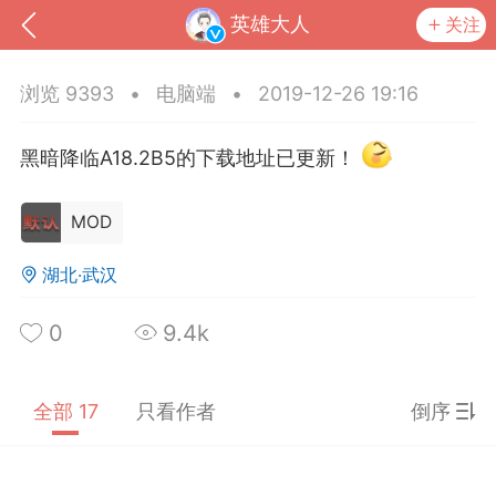
英雄大人
关注
浏览 9393
•
电脑端
•
2019-12-26 19:16
黑暗降临A18.2B5的下载地址已更新！
MOD
湖北·武汉
0
9.4k
到
我的钱包
道具
排行榜
全部 17
只看作者
倒序
流
MOD下载
攻略教程
联机招募