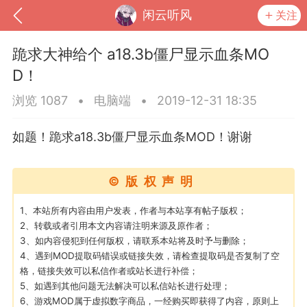
闲云听风
关注
跪求大神给个 a18.3b僵尸显示血条MO
D！
浏览 1087
•
电脑端
•
2019-12-31 18:35
如题！跪求a18.3b僵尸显示血条MOD！谢谢
©版权声明
1、本站所有内容由用户发表，作者与本站享有帖子版权；
到
我的钱包
道具
排行榜
2、转载或者引用本文内容请注明来源及原作者；
3、如内容侵犯到任何版权，请联系本站将及时予与删除；
4、遇到MOD提取码错误或链接失效，请检查提取码是否复制了空
格，链接失效可以私信作者或站长进行补偿；
5、如遇到其他问题无法解决可以私信站长进行处理；
流
MOD下载
攻略教程
联机招募
6、游戏MOD属于虚拟数字商品，一经购买即获得了内容，原则上