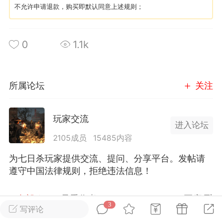
不允许申请退款，购买即默认同意上述规则；
英雄大人
Lv.8
25-02-10 15:45
电脑端
其他&工具
0
1.1k
禁止发布联机可用的作弊模组，
严查卖挂
用单机辅助引流私下售卖服务器外挂！
所属论坛
关注
机作弊模组的发布规范近期收到一些信息
些作弊模组在联机服务器使用,为了维护游
色环境，中文网特此发布以下声明，规范
玩家交流
进入论坛
模组的发布行为：1. *...
2105成员
15485内容
武汉
为七日杀玩家提供交流、提问、分享平台。发帖请
遵守中国法律规则，拒绝违法信息！
71
2.2w
全部 3
只看作者
正序
3
写评论
英雄大人
Lv.8