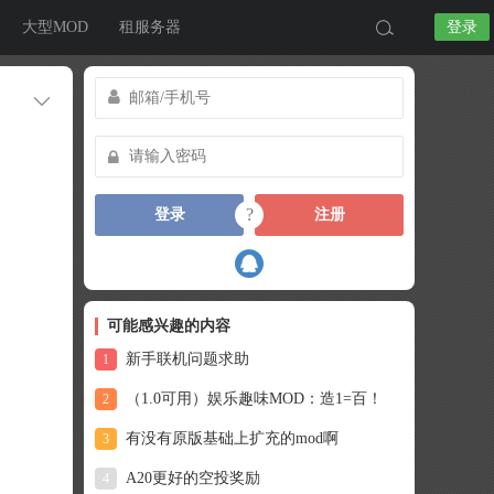
大型MOD
租服务器
登录
?
登录
注册
可能感兴趣的内容
新手联机问题求助
1
​（1.0可用）娱乐趣味MOD：造1=百！
2
有没有原版基础上扩充的mod啊
3
A20更好的空投奖励
4