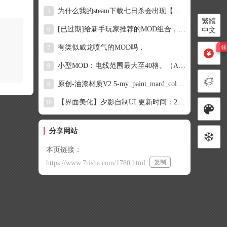
为什么我的steam下载七日杀会出现【内容不可用】啊
5
繁體
[已过期]给新手玩家推荐的MOD组合，降低萌新生存难度~
6
中文
有类似威龙喷气的MOD吗，
7
小型MOD：电线范围最大至40格。（A21，转载）
8
原创-油漆材质V2.5-my_paint_mard_colorsMARD色系221色（拼豆专属色系）
9
【界面美化】夕影自制UI 更新时间：2026.7.15（简单修了几个bug）
10
分享网站
本页链接：
复制
https://www.7risha.com/1780.html