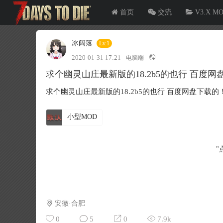
首页
交流
V3.X M
冰阔落
Lv.1
2020-01-31 17:21
电脑端
求个幽灵山庄最新版的18.2b5的也行 百
求个幽灵山庄最新版的18.2b5的也行 百度网盘下
小型MOD
"
安徽·合肥
0
5
0
7.9k